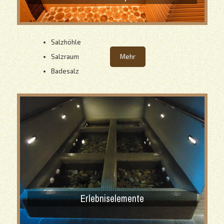
Salzhöhle
Salzraum
Mehr
Badesalz
Erlebniselemente