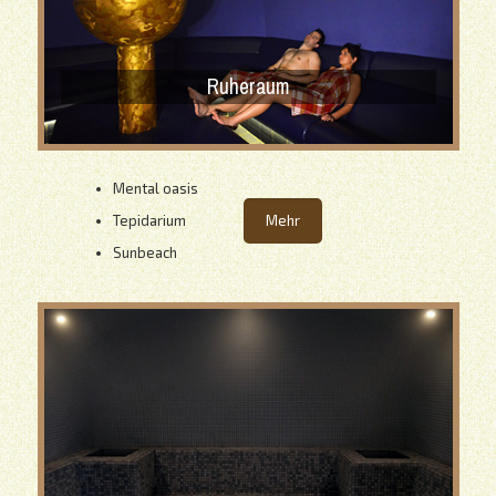
Ruheraum
Mental oasis
Tepidarium
Mehr
Sunbeach