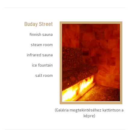
Buday Street
finnish sauna
steam room
infrared sauna
ice fountain
salt room
(Galéria megtekintéséhez kattintson a
képre)