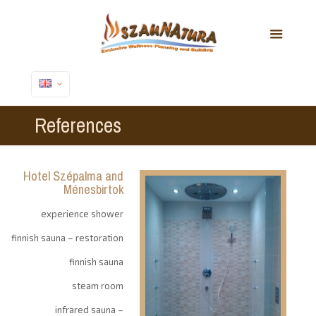
References
Hotel Szépalma and
Ménesbirtok
experience shower
finnish sauna – restoration
finnish sauna
steam room
infrared sauna –