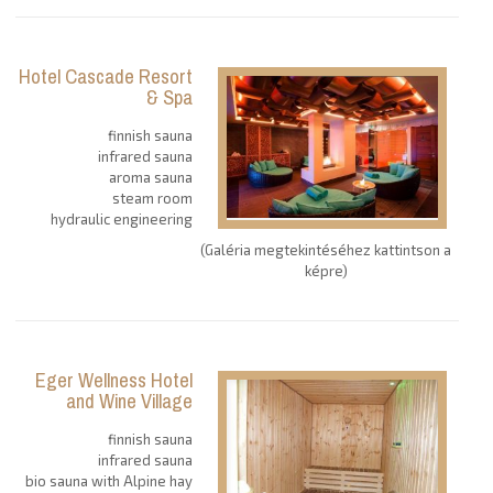
Hotel Cascade Resort
& Spa
finnish sauna
infrared sauna
aroma sauna
steam room
hydraulic engineering
(Galéria megtekintéséhez kattintson a
képre)
Eger Wellness Hotel
and Wine Village
finnish sauna
infrared sauna
bio sauna with Alpine hay