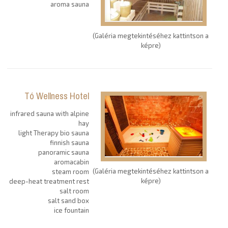
aroma sauna
(Galéria megtekintéséhez kattintson a
képre)
Tó Wellness Hotel
infrared sauna with alpine
hay
light Therapy bio sauna
finnish sauna
panoramic sauna
aromacabin
(Galéria megtekintéséhez kattintson a
steam room
képre)
deep-heat treatment rest
salt room
salt sand box
ice fountain