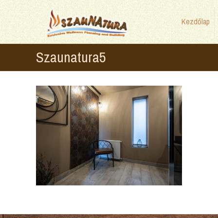
Kezdőlap
Szaunatura5