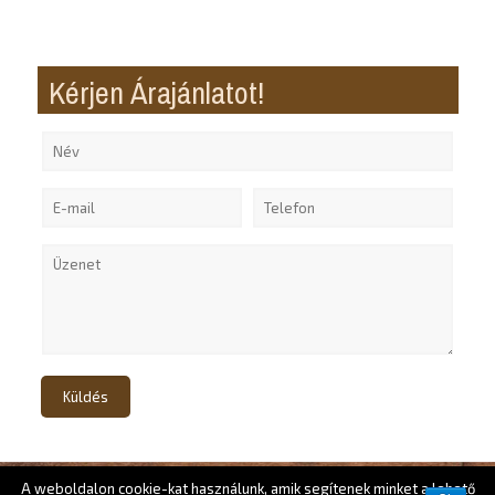
Kérjen Árajánlatot!
A weboldalon cookie-kat használunk, amik segítenek minket a lehető