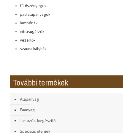
fűtőszőnyegek
pad alapanyagok
lambériák
infrasugárzók
vezérlők
szauna kályhák
További termékek
Alapanyag
Faanyag
Tartozék, kiegészítő
Speciális elemek