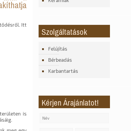
kíthatja
Kerámiák
ődésről. Itt
Szolgáltatások
Felújítás
Bérbeadás
Karbantartás
Kérjen Árajánlatot!
erületen is
ásáig.
unk meg egy