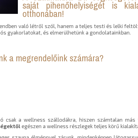
saját pihenőhelyiségét is kiala
otthonában!
ben való létről szól, hanem a teljes testi és lelki feltölt
ós gyakorlatokat, és elmerülhetünk a gondolatainkban.
unk a megrendelőink számára?
ó csak a wellness szállodákra, hiszen számtalan más t
ségektől
egészen a wellness részlegek teljes körű kialakít
önleges szauna élménnyel zárunk, mindenképpen látogass