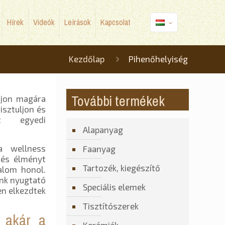
Hírek
Videók
Leírások
Kapcsolat
Kezdőlap
Pihenőhelyiség
További termékek
njon magára
isztuljon és
tt egyedi
Alapanyag
 wellness
Faanyag
nés élményt
Tartozék, kiegészítő
alom honol.
nk nyugtató
Speciális elemek
en elkezdtek
Tisztítószerek
l akár a