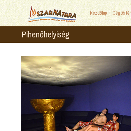
Kezdőlap
Cégtörté
Pihenőhelyiség