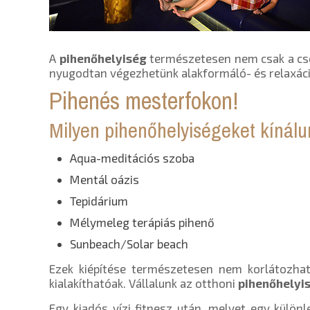
A
pihenőhelyiség
természetesen nem csak a csend
nyugodtan végezhetünk alakformáló- és relaxáci
Pihenés mesterfokon!
Milyen pihenőhelyiségeket kínál
Aqua-meditációs szoba
Mentál oázis
Tepidárium
Mélymeleg terápiás pihenő
Sunbeach/Solar beach
Ezek kiépítése természetesen nem korlátozhat
kialakíthatóak. Vállalunk az otthoni
pihenőhelyi
Egy kiadós vízi fitnesz után, melyet egy kül