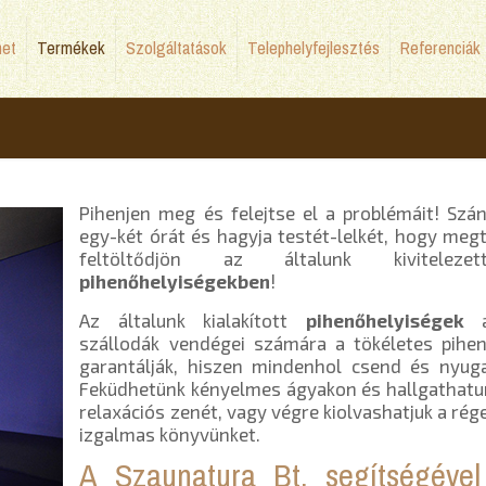
net
Termékek
Szolgáltatások
Telephelyfejlesztés
Referenciák
Pihenjen meg és felejtse el a problémáit! Szá
egy-két órát és hagyja testét-lelkét, hogy megt
feltöltődjön az általunk kiviteleze
pihenőhelyiségekben
!
Az általunk kialakított
pihenőhelyiségek
a
szállodák vendégei számára a tökéletes pihe
garantálják, hiszen mindenhol csend és nyug
Feküdhetünk kényelmes ágyakon és hallgathatu
relaxációs zenét, vagy végre kiolvashatjuk a rég
izgalmas könyvünket.
A Szaunatura Bt. segítségéve